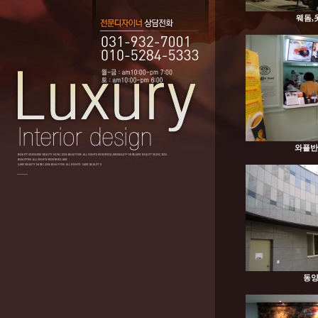
웨돔,옷
와플반
동