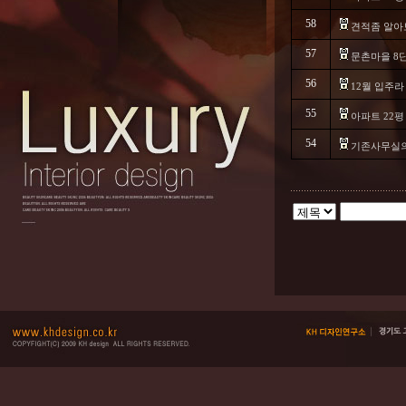
58
견적좀 알
57
문촌마을 8단
56
12월 입주라
55
아파트 22평
54
기존사무실의