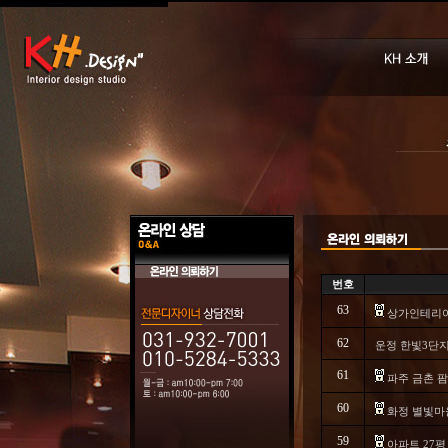
번호
63
상가인테리
62
운정 한빛3단
61
파주 금촌 팜
60
화정 별빛마을
59
아파트 27평