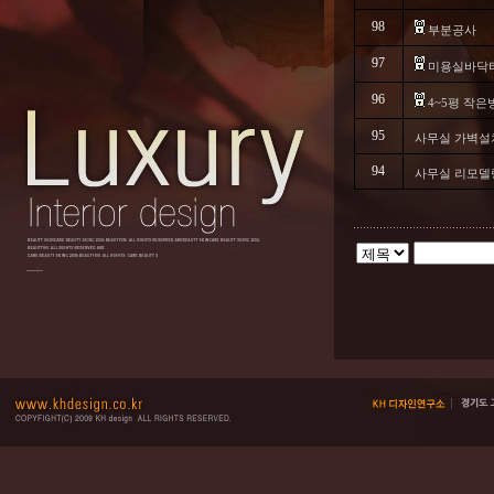
98
부분공사
97
미용실바닥
96
4~5평 작은
95
사무실 가벽설
94
사무실 리모델