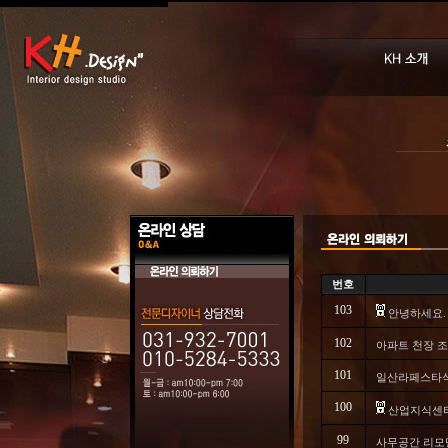
번호
103
안녕하세요.
102
아파트 천장 조
101
일산라페스타식
100
산업지식센터 
99
사무공간 리모